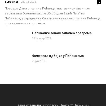
SCpecinci
-
28. мај 2025.
0
Поводом Дана општине Пећинци, наставници физичког
васпитања Основне школе „Слободан Бајић Паја“ из
Пећинаца, у сарадњи са Спортским савезом општине Пећинци,
организовали су протекле...
Пећиначки зонаш започео препреме
23. јануар 2022.
Фестивал одбојке у Пећинцима
2. јун 2019.
Јавна установа „Спортски Центар“ Пећинци -