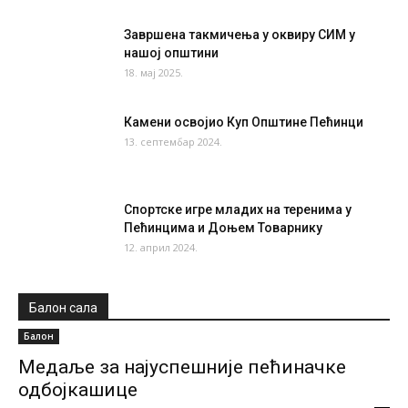
Завршена такмичења у оквиру СИМ у
нашој општини
18. мај 2025.
Камени освојио Куп Општине Пећинци
13. септембар 2024.
Спортске игре младих на теренима у
Пећинцима и Доњем Товарнику
12. април 2024.
Балон сала
Балон
Медаље за најуспешније пећиначке
одбојкашице