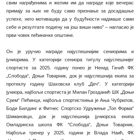
свим награђенима и желим им да награде које вечерас
примају за њих не буду само признање за досадашње
успехе, него мотивација да у будућности надмаше сами
себе и резултате подигну на још виши ниво” – нагласио је
први човек пећиначке општине.
Он је уручио награде најуспешнијим сениорима и
јуниорима. У категорији сениора титулу најуспешнијег
спортисте за 2025. годину понео је Ненад Гачић ФК
„Слобода“, Доњи Товарник, док је најуспешнија екипа за
протеклу годину Шаховски клуб „Деч“. У категорији
јуниора, најбољи спортиста је Милан Грозданић ШК „Доњи
Срем“ Пећинци, најбоља спортисткиња је Ања Чубрилов,
Боди Билдинг и Фитнес Спортско Удружење „Топ Форма“
Шимановци, док је најуспешнија јуниорска екипа
Омладинска школа ФК “Слобода“, Доњи Товарник.
Најбољи тренер у 2025. години је Влада Наић, ФК