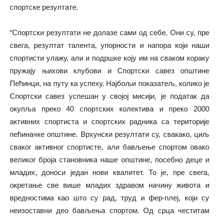
спортске резултате.
“Спортски резултати не долазе сами од себе. Они су, пре
свега, резултат талента, упорности и напора који наши
спортисти улажу, али и подршке коју им на сваком кораку
пружају њихови клубови и Спортски савез општине
Пећинци, на путу ка успеху. Најбољи показатељ, колико је
Спортски савез успешан у својој мисији, је податак да
окупља преко 40 спортских колектива и преко 2000
активних спортиста и спортских радника са територије
пећиначке општине. Врхунски резултати су, свакако, циљ
сваког активног спортисте, али бављење спортом овако
великог броја становника наше општине, посебно деце и
младих, доноси један нови квалитет. То је, пре свега,
окретање све више младих здравом начину живота и
вредностима као што су рад, труд и фер-плеј, који су
неизоставни део бављења спортом. Од срца честитам