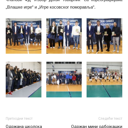
„Влашке игре“ и „Игре косовског поморавља“.
Претходни текст
Следећи текст
Одржана школска
Одржан мини одбојкашки