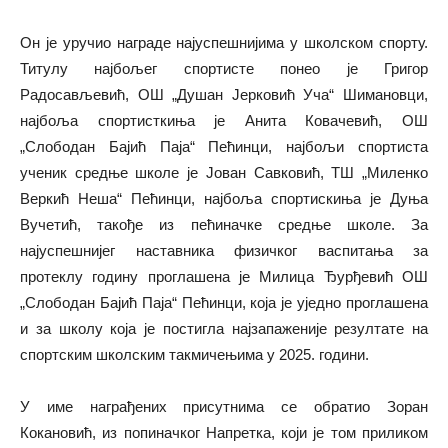
Он је уручио награде најуспешнијима у школском спорту.
Титулу најбољег спортисте понео је Григор
Радосављевић, ОШ „Душан Јерковић Уча“ Шимановци,
најбоља спортисткиња је Анита Ковачевић, ОШ
„Слободан Бајић Паја“ Пећинци, најбољи спортиста
ученик средње школе је Јован Савковић, ТШ „Миленко
Веркић Неша“ Пећинци, најбоља спортискиња је Дуња
Вучетић, такође из пећиначке средње школе. За
најуспешнијег наставника физичког васпитања за
протеклу годину проглашена је Милица Ђурђевић ОШ
„Слободан Бајић Паја“ Пећинци, која је уједно проглашена
и за школу која је постигла најзапаженије резултате на
спортским школским такмичењима у 2025. години.
У име награђених присутнима се обратио Зоран
Кокановић, из попиначког Напретка, који је том приликом