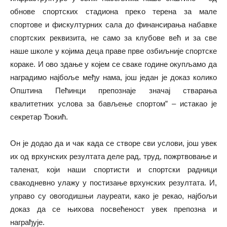
обнове спортских стадиона преко терена за мале
спортове и фискултурних сала до финансирања набавке
спортских реквизита, не само за клубове већ и за све
наше школе у којима деца праве прве озбиљније спортске
кораке. И ово здање у којем се сваке године окупљамо да
наградимо најбоље међу нама, још један је доказ колико
Општина Пећинци препознаје значај стварања
квалитетних услова за бављење спортом” – истакао је
секретар Ђокић.
Он је додао да и чак када се створе сви услови, још увек
их од врхунских резултата деле рад, труд, пожртвовање и
таленат, који наши спортисти и спортски радници
свакодневно улажу у постизање врхунских резултата. И,
управо су овогодишњи лауреати, како је рекао, најбољи
доказ да се њихова посвећеност увек препозна и
награђује.