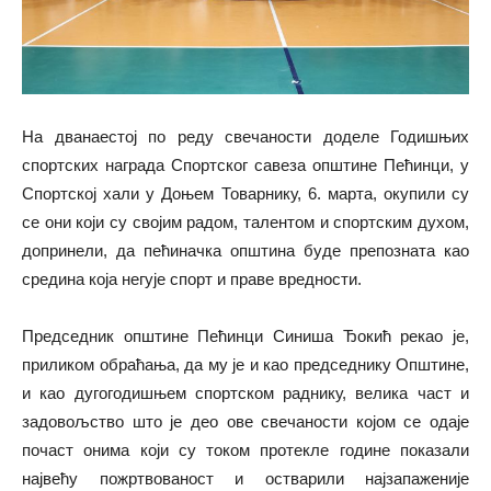
На дванаестој по реду свечаности доделе Годишњих
спортских награда Спортског савеза општине Пећинци, у
Спортској хали у Доњем Товарнику, 6. марта, окупили су
се они који су својим радом, талентом и спортским духом,
допринели, да пећиначка општина буде препозната као
средина која негује спорт и праве вредности.
Председник општине Пећинци Синиша Ђокић рекао је,
приликом обраћања, да му је и као председнику Општине,
и као дугогодишњем спортском раднику, велика част и
задовољство што је део ове свечаности којом се одаје
почаст онима који су током протекле године показали
највећу пожртвованост и остварили најзапаженије