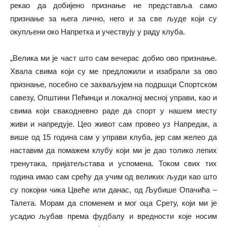
рекао да добијено признање не представља само
признање за њега лично, него и за све људе који су
окупљени око Напретка и учествују у раду клуба.
„Велика ми је част што сам вечерас добио ово признање.
Хвала свима који су ме предложили и изабрали за ово
признање, посебно се захваљујем на подршци Спортском
савезу, Општини Пећинци и локалној месној управи, као и
свима који свакодневно раде да спорт у нашем месту
живи и напредује. Цео живот сам провео уз Напредак, а
више од 15 година сам у управи клуба, јер сам желео да
наставим да помажем клубу који ми је дао толико лепих
тренутака, пријатељстава и успомена. Током свих тих
година имао сам срећу да учим од великих људи као што
су покојни чика Цвеће или данас, од Љубише Опачића –
Талета. Морам да споменем и мог оца Срету, који ми је
усадио љубав према фудбалу и вредности које носим