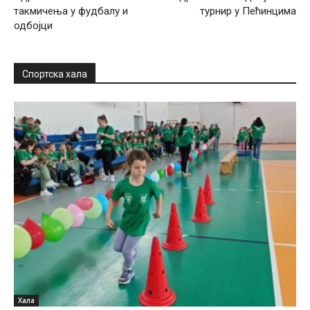
такмичења у фудбалу и
турнир у Пећинцима
одбојци
Спортска хала
Хала