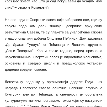
кроз цео живот, као што ја сад покушавам да усадим мом
сину“ – рекао је Кокановић.
Ни ове године Спортски савез није заборавио оне, који су
својом подршком дали значајан допринос врхунским
резултатима Савеза, те су плакете за унапређење спорта
у нашој општини добили Општина Пећинци, Дом здравља
„Др Драган Фундук“ из Пећинаца и Ловачко друштво
„Доњи Товарник“. Као и сваке године, поред признања
најуспешнијима, Спортски савез је клубовима члановима,
основним и средњој школи и предшколској установи
доделио вредне поклоне.
Логистичку подршку у организацији доделе Годишњих
награда Спортског савеза општине Пећинци пружио је
Културни центар Пећинци, а свечаност је обогаћена
културно-уметничким програмом, током којег су наступили
чланови ФД “Извор Доњи Товарник” са кореографијама