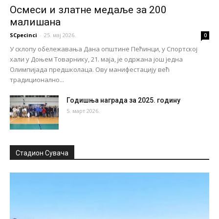
Осмеси и златне медаље за 200
малишана
SCpecinci
-
25. мај 2026.
0
У склопу обележавања Дана општине Пећинци, у Спортској
хали у Доњем Товарнику, 21. маја, је одржана још једна
Олимпијада предшколаца. Ову манифестацију већ
традиционално...
Годишња награда за 2025. годину
5. март 2026.
Стадион Сувача