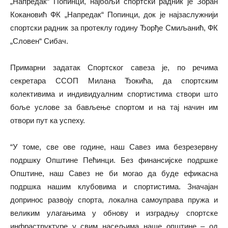
„Напредак“ Попинци, најбољи спортски радник је Зоран
Кокановић ФК „Напредак“ Попинци, док је најзаслужнији
спортски радник за протеклу годину Ђорђе Смиљанић, ФК
„Словен“ Сибач.
Примарни задатак Спортског савеза је, по речима
секретара ССОП Милана Ђокића, да спортским
колективима и индивидуалним спортистима створи што
боље услове за бављење спортом и на тај начин им
отвори пут ка успеху.
“У томе, све ове године, наш Савез има безрезервну
подршку Општине Пећинци. Без финансијске подршке
Општине, наш Савез не би могао да буде ефикасна
подршка нашим клубовима и спортистима. Значајан
допринос развоју спорта, локална самоуправа пружа и
великим улагањима у обнову и изградњу спортске
инфраструктуре у свим насељима наше општине – од