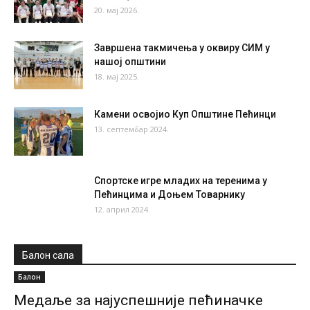
20. мај 2026.
Завршена такмичења у оквиру СИМ у
нашој општини
18. мај 2025.
Камени освојио Куп Општине Пећинци
13. септембар 2024.
Спортске игре младих на теренима у
Пећинцима и Доњем Товарнику
12. април 2024.
Балон сала
Балон
Медаље за најуспешније пећиначке