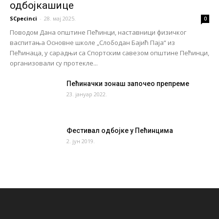
одбојкашице
SCpecinci
-
28. мај 2025.
0
Поводом Дана општине Пећинци, наставници физичког
васпитања Основне школе „Слободан Бајић Паја“ из
Пећинаца, у сарадњи са Спортским савезом општине Пећинци,
организовали су протекле...
Пећиначки зонаш започео препреме
23. јануар 2022.
Фестивал одбојке у Пећинцима
2. јун 2019.