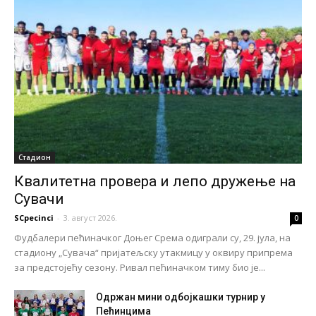
Стадион
Квалитетна провера и лепо дружење на
Сувачи
SCpecinci
-
3. август 2026.
0
Фудбалери пећиначког Доњег Срема одиграли су, 29. јула, на
стадиону „Сувача“ пријатељску утакмицу у оквиру припрема
за предстојећу сезону. Ривал пећиначком тиму био је...
Одржан мини одбојкашки турнир у
Пећинцима