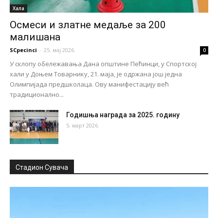
Хала
Осмеси и златне медаље за 200
малишана
SCpecinci
-
25. мај 2026.
0
У склопу обележавања Дана општине Пећинци, у Спортској
хали у Доњем Товарнику, 21. маја, је одржана још једна
Олимпијада предшколаца. Ову манифестацију већ
традиционално...
Годишња награда за 2025. годину
5. март 2026.
Стадион Сувача