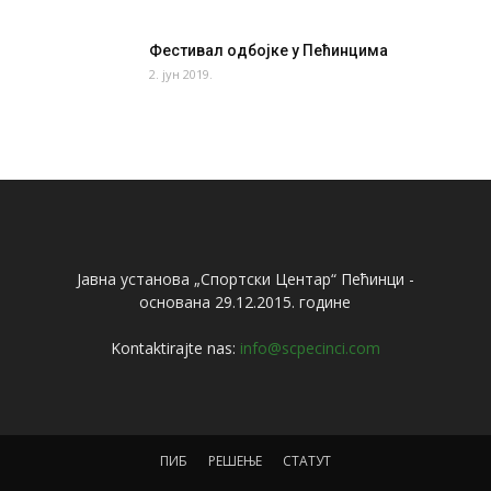
Фестивал одбојке у Пећинцима
2. јун 2019.
Јавна установа „Спортски Центар“ Пећинци -
основана 29.12.2015. године
Kontaktirajte nas:
info@scpecinci.com
ПИБ
РЕШЕЊЕ
СТАТУТ