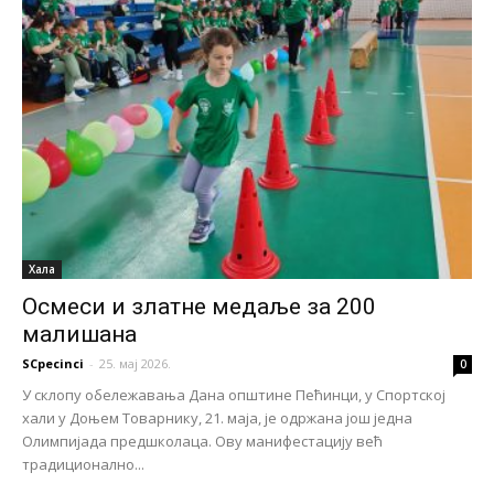
Хала
Осмеси и златне медаље за 200
малишана
SCpecinci
-
25. мај 2026.
0
У склопу обележавања Дана општине Пећинци, у Спортској
хали у Доњем Товарнику, 21. маја, је одржана још једна
Олимпијада предшколаца. Ову манифестацију већ
традиционално...