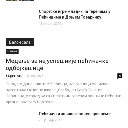
Спортске игре младих на теренима у
Пећинцима и Доњем Товарнику
12. април 2024.
Балон сала
Балон
Медаље за најуспешније пећиначке
одбојкашице
SCpecinci
-
28. мај 2025.
0
Поводом Дана општине Пећинци, наставници физичког
васпитања Основне школе „Слободан Бајић Паја“ из
Пећинаца, у сарадњи са Спортским савезом општине Пећинци,
организовали су протекле...
Пећиначки зонаш започео препреме
23. јануар 2022.