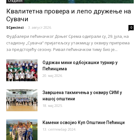
Стадион
Квалитетна провера и лепо дружење на
Сувачи
SCpecinci
-
3. август 2026.
0
Фудбалери пећиначког Доњег Срема одиграли су, 29. јула, на
стадиону „Сувача“ пријатељску утакмицу у оквиру припрема
за предстојећу сезону. Ривал пећиначком тиму био је...
Одржан мини одбојкашки турнир у
Пећинцима
20. мај 2026.
Завршена такмичења у оквиру СИМ у
нашој општини
18. мај 2025.
Камени освојио Куп Општине Пећинци
13. септембар 2024.