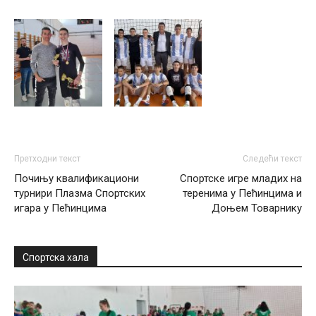
Претходни текст
Следећи текст
Почињу квалификациони
Спортске игре младих на
турнири Плазма Спортских
теренима у Пећинцима и
игара у Пећинцима
Доњем Товарнику
Спортска хала