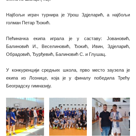
Најбољи играч турнира је Урош Здјеларић, а најбољи
голман Петар Ђокић.
Пећиначка екипа играла је у саставу: Јовановић,
Балиновић И., Веселиновић, Ђокић, Ивин, Здјеларић,
Обрадовић, Ђурђевић, Балиновић С. и Глушац.
У конкуренцији средњих школа, прво место заузела је
екипа из Лознице, која је у финалу победила Трећу
Београдску гимназију.