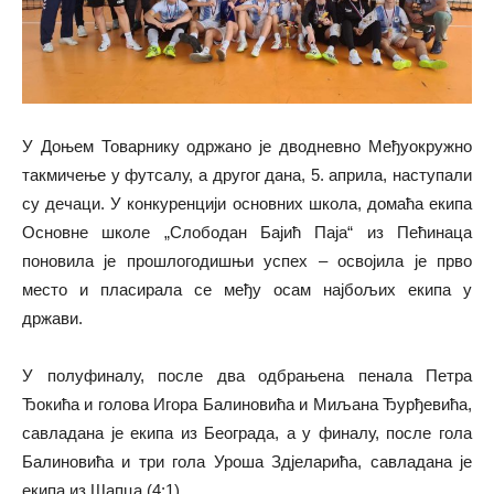
У Доњем Товарнику одржано је дводневно Међуокружно
такмичење у футсалу, а другог дана, 5. априла, наступали
су дечаци. У конкуренцији основних школа, домаћа екипа
Основне школе „Слободан Бајић Паја“ из Пећинаца
поновила је прошлогодишњи успех – освојила је прво
место и пласирала се међу осам најбољих екипа у
држави.
У полуфиналу, после два одбрањена пенала Петра
Ђокића и голова Игора Балиновића и Миљана Ђурђевића,
савладана је екипа из Београда, а у финалу, после гола
Балиновића и три гола Уроша Здјеларића, савладана је
екипа из Шапца (4:1).