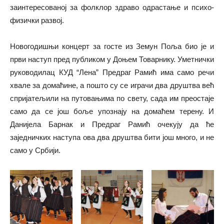
заинтересованој за фолклор здраво одрастање и психо-
физички развој.
Новогодишњи концерт за госте из Земун Поља био је и
први наступ пред публиком у Доњем Товарнику. Уметнички
руководилац КУД “Лена” Предраг Рамић има само речи
хвале за домаћине, а пошто су се играчи два друштва већ
спријатељили на путовањима по свету, сада им преостаје
само да се још боље упознају на домаћем терену. И
Данијела Барнак и Предраг Рамић очекују да ће
заједничких наступа ова два друштва бити још много, и не
само у Србији.