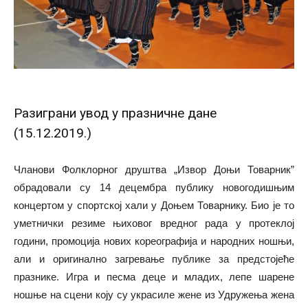
Разиграни увод у празничне дане
(15.12.2019.)
Чланови Фолклорног друштва „Извор Доњи Товарник”
обрадовали су 14 децембра публику новогодишњим
концертом у спортској хали у Доњем Товарнику. Био је то
уметнички резиме њиховог вредног рада у протеклој
години, промоција нових кореографија и народних ношњи,
али и оригинално загревање публике за предстојеће
празнике. Игра и песма деце и младих, лепе шарене
ношње на сцени коју су украсиле жене из Удружења жена