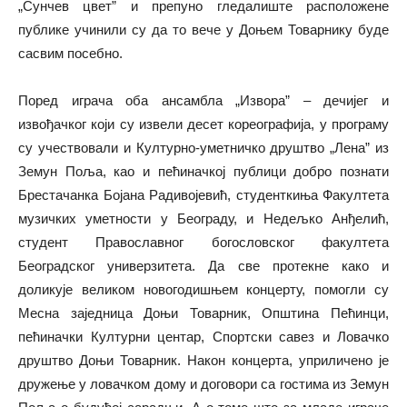
„Сунчев цвет” и препуно гледалиште расположене
публике учинили су да то вече у Доњем Товарнику буде
сасвим посебно.
Поред играча оба ансамбла „Извора” – дечијег и
извођачког који су извели десет кореографија, у програму
су учествовали и Културно-уметничко друштво „Лена” из
Земун Поља, као и пећиначкој публици добро познати
Брестачанка Бојана Радивојевић, студенткиња Факултета
музичких уметности у Београду, и Недељко Анђелић,
студент Православног богословског факултета
Београдског универзитета. Да све протекне како и
доликује великом новогодишњем концерту, помогли су
Месна заједница Доњи Товарник, Општина Пећинци,
пећиначки Културни центар, Спортски савез и Ловачко
друштво Доњи Товарник. Након концерта, уприличено је
дружење у ловачком дому и договори са гостима из Земун