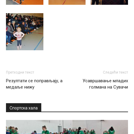
Претходни текст
Следећи текст
Резултати се поправљају, а
Усавршавање младих
медаље нижу
голмана на Сувачи
Спортска хала