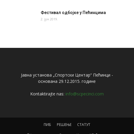
Фестивал одбојке у Пећинцима
2. јун 2019.
Јавна установа „Спортски Центар“ Пећинци -
основана 29.12.2015. године
Kontaktirajte nas:
info@scpecinci.com
ПИБ
РЕШЕЊЕ
СТАТУТ