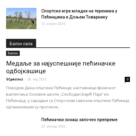
Спортске игре младих на теренима у
Пећинцима и Доњем Товарнику
12. април 2024.
Балон сала
Балон
Медаље за најуспешније пећиначке
одбојкашице
SCpecinci
-
28. мај 2025.
0
Поводом Дана општине Пећинци, наставници физичког
васпитања Основне школе „Слободан Бајић Паја“ из
Пећинаца, у сарадњи са Спортским савезом општине Пећинци,
организовали су протекле...
Пећиначки зонаш започео препреме
23. јануар 2022.