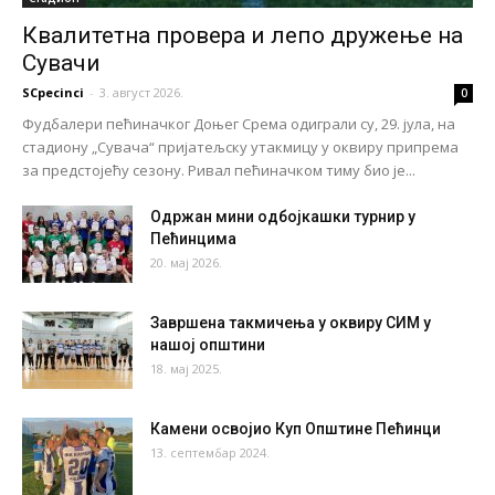
Квалитетна провера и лепо дружење на
Сувачи
SCpecinci
-
3. август 2026.
0
Фудбалери пећиначког Доњег Срема одиграли су, 29. јула, на
стадиону „Сувача“ пријатељску утакмицу у оквиру припрема
за предстојећу сезону. Ривал пећиначком тиму био је...
Одржан мини одбојкашки турнир у
Пећинцима
20. мај 2026.
Завршена такмичења у оквиру СИМ у
нашој општини
18. мај 2025.
Камени освојио Куп Општине Пећинци
13. септембар 2024.