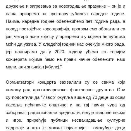
дружење и загревања за новогодишње празнике – он је и
наша припрема за прославу јубилеја наредне године.
Наиме, наредне године обележићемо пет година рада, а
поред постојећих кореографија, програм смо обогатили са
још четири нове које су у припреми и у којима ће публика
моћи да ужива. У следећој години нас очекује много рада,
јер планирамо да у 2020. годину уђемо са серијом
концерата којима ћемо на прави начин обележити наш
мали, али значајан јубилеј.”
Организатори концерта захвалили су се свима који
помажу рад доњотоварничког фолклорног друштва. Они
су подсетили да “Извор” окупља више од 70 деце из осам
насеља пећиначке општине и на тај начин чува од
заборава традиционалне вредности, негује изворне песме
и игре, приређује публици несвакидашње културне
садржаје и што је можда најважније – омогућује деци