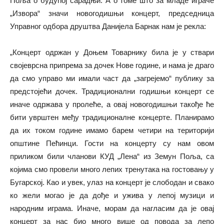
Поља о будућој сарадњи. А о томе што за младе играче
„Извора“ значи новогодишњи концерт, председница
Управног одбора друштва Данијела Барнак нам је рекла:
„Концерт одржан у Доњем Товарнику била је у ствари
својеврсна припрема за дочек Нове године, и нама је драго
да смо управо ми имали част да „загрејемо“ публику за
предстојећи дочек. Традиционални годишњи концерт се
иначе одржава у пролеће, а овај новогодишњи такође ће
бити уврштен међу традиционалне концерте. Планирамо
да их током године имамо барем четири на територији
општине Пећинци. Гости на концерту су нам овом
приликом били чланови КУД „Лена“ из Земун Поља, са
којима смо провели много лепих тренутака на гостовању у
Бугарској. Као и увек, улаз на концерт је слободан и свако
ко жели могао је да дође и ужива у лепој музици и
народним играма. Иначе, морам да нагласим да је овај
концерт за нас био много више од повода за лепо