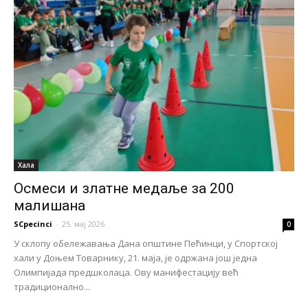
Хала
Осмеси и златне медаље за 200
малишана
SCpecinci
-
25. мај 2026.
0
У склопу обележавања Дана општине Пећинци, у Спортској
хали у Доњем Товарнику, 21. маја, је одржана још једна
Олимпијада предшколаца. Ову манифестацију већ
традиционално...