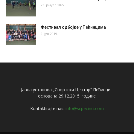
23. јануар 2022.
Фестивал одбојке у Пећинцима
2. јун 2019.
Јавна установа „Спортски Центар“ Пећинци -
основана 29.12.2015. године
Kontaktirajte nas:
info@scpecinci.com