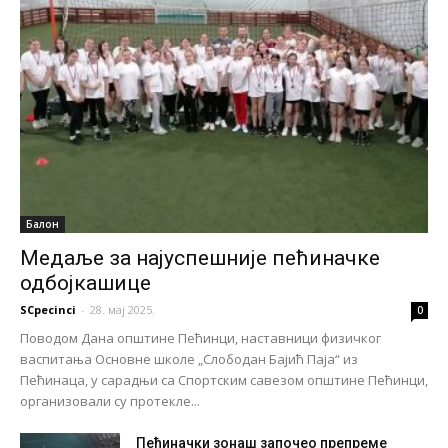
Балон
Медаље за најуспешније пећиначке
одбојкашице
SCpecinci
-
28. мај 2025.
0
Поводом Дана општине Пећинци, наставници физичког
васпитања Основне школе „Слободан Бајић Паја“ из
Пећинаца, у сарадњи са Спортским савезом општине Пећинци,
организовали су протекле...
Пећиначки зонаш започео препреме