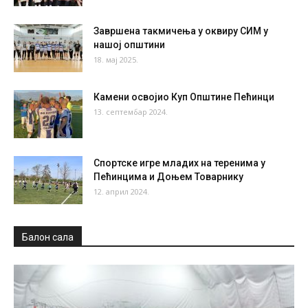
Завршена такмичења у оквиру СИМ у
нашој општини
18. мај 2025.
Камени освојио Куп Општине Пећинци
13. септембар 2024.
Спортске игре младих на теренима у
Пећинцима и Доњем Товарнику
12. април 2024.
Балон сала