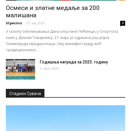
Осмеси и златне медаље за 200
малишана
SCpecinci
-
25. мај 2026.
0
У склопу обележавања Дана општине Пећинци, у Спортској
хали у Доњем Товарнику, 21. маја, је одржана још једна
Олимпијада предшколаца. Ову манифестацију већ
традиционално...
Годишња награда за 2025. годину
5. март 2026.
Стадион Сувача