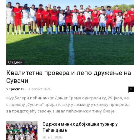
Стадион
Квалитетна провера и лепо дружење на
Сувачи
SCpecinci
-
3. август 2026.
0
Фудбалери пећиначког Доњег Срема одиграли су, 29. јула, на
стадиону „Сувача“ пријатељску утакмицу у оквиру припрема
за предстојећу сезону. Ривал пећиначком тиму био је...
Одржан мини одбојкашки турнир у
Пећинцима
20. мај 2026.