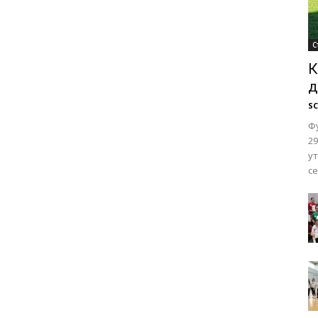
С
К
д
SC
Ф
29
у
се