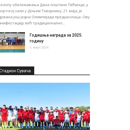
 склопу обележавања Дана општине Пећинци, у
ортској хали у Доњем Товарнику, 21. маја, је
држана још једна Олимпијада предшколаца. Ову
нифестацију већ традиционално...
Годишња награда за 2025.
годину
5. март 2026.
Стадион Сувача