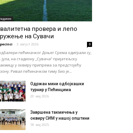
тадион
валитетна провера и лепо
ружење на Сувачи
pecinci
-
3. август 2026.
0
удбалери пећиначког Доњег Срема одиграли су,
. јула, на стадиону „Сувача“ пријатељску
такмицу у оквиру припрема за предстојећу
зону. Ривал пећиначком тиму био је...
Одржан мини одбојкашки
турнир у Пећинцима
20. мај 2026.
Завршена такмичења у
оквиру СИМ у нашој општини
18. мај 2025.