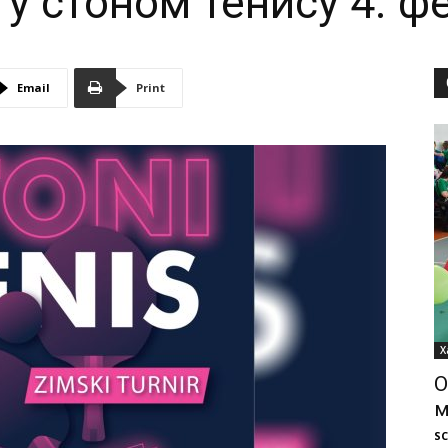
у стоном тенису 4. ф
центар
Email
Print
Пећинци
Х
О
м
SC