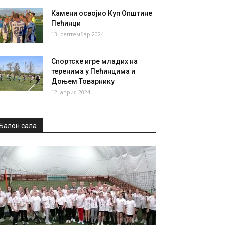
Камени освојио Куп Општине
Пећинци
13. септембар 2024.
Спортске игре младих на
теренима у Пећинцима и
Доњем Товарнику
12. април 2024.
Балон сала