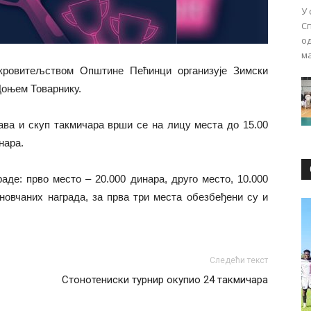
У
Сп
о
ма
окровитељством Општине Пећинци организује Зимски
 Доњем Товарнику.
јава и скуп такмичара врши се на лицу места до 15.00
нара.
аде: прво место – 20.000 динара, друго место, 10.000
новчаних награда, за прва три места обезбеђени су и
Следећи текст
Стонотениски турнир окупио 24 такмичара