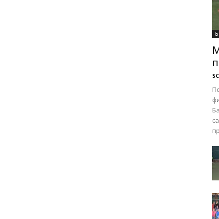
Б
М
п
SC
П
ф
Ба
с
пр