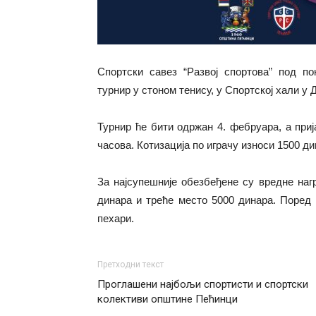
Спортски савез “Развој спортова” под п
турнир у стоном тенису, у Спортској хали у
Турнир ће бити одржан 4. фебруара, а при
часова. Котизација по играчу износи 1500 ди
За најсупешније обезбеђене су вредне нагр
динара и треће место 5000 динара. Поред 
пехари.
Претходни текст
Проглашени најбољи спортисти и спортски
колективи општине Пећинци