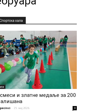
ебруара
Спортска хала
ала
смеси и златне медаље за 200
алишана
pecinci
-
25. мај 2026.
0