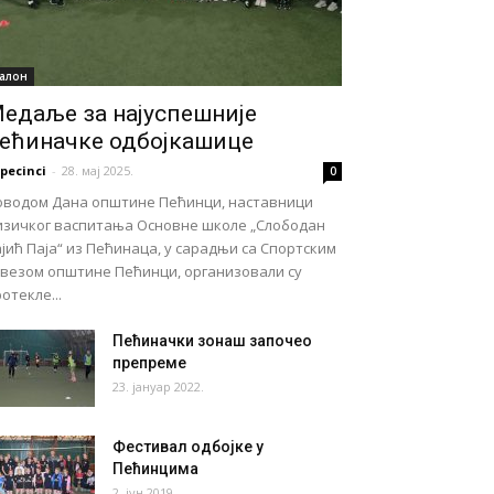
алон
едаље за најуспешније
ећиначке одбојкашице
pecinci
-
28. мај 2025.
0
оводом Дана општине Пећинци, наставници
изичког васпитања Основне школе „Слободан
јић Паја“ из Пећинаца, у сарадњи са Спортским
авезом општине Пећинци, организовали су
отекле...
Пећиначки зонаш започео
препреме
23. јануар 2022.
Фестивал одбојке у
Пећинцима
2. јун 2019.